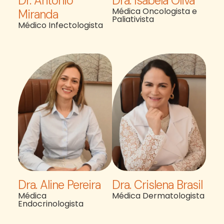
Dr. Antônio
Dra. Isabela Oliva
Médica Oncologista e
Miranda
Paliativista
Médico Infectologista
Dra. Aline Pereira
Dra. Crislena Brasil
Médica
Médica Dermatologista
Endocrinologista