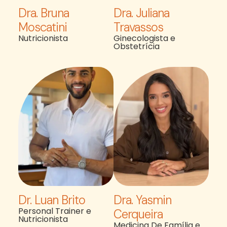
Dra. Bruna
Dra. Juliana
Moscatini
Travassos
Nutricionista
Ginecologista e
Obstetrícia
Dr. Luan Brito
Dra. Yasmin
Personal Trainer e
Cerqueira
Nutricionista
Medicina De Família e