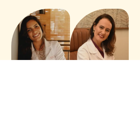
Michele Santana
Paula Andreia Silva
Biomédica -
Santos
Especialidade
Fisioterapeuta
Acupuntura
Osteopatia