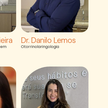
eira
Dr. Danilo Lemos
a em
Otorrinolaringologia