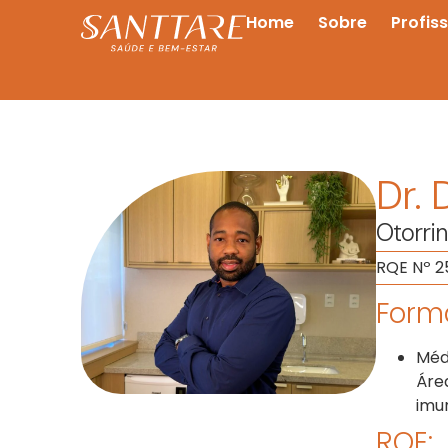
Home
Sobre
Profis
Dr.
Otorrin
RQE Nº 2
Forma
Méd
Áre
imu
RQE: