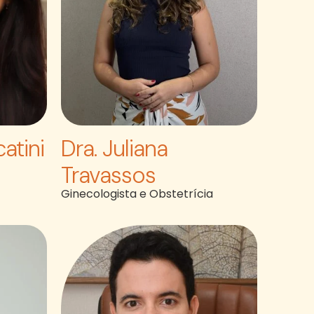
atini
Dra. Juliana
Travassos
Ginecologista e Obstetrícia