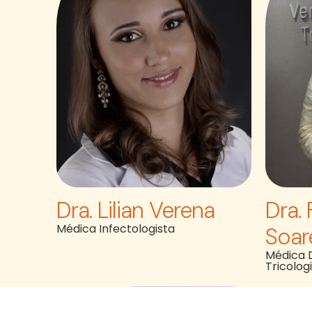
Dra. Lilian Verena
Dra.
Médica Infectologista
Soar
Médica 
Tricolog