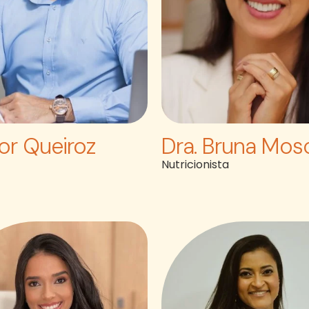
gor Queiroz
Dra. Bruna Mosc
a
Nutricionista