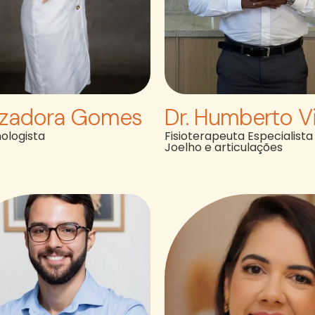
 Izadora Gomes
Dr. Humberto Vi
ologista
Fisioterapeuta Especialist
Joelho e articulações