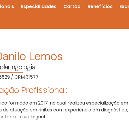
sionais
Especialidades
Cartão
Benefícios
Exa
 Danilo Lemos
olaringologia
5829 / CRM 31577
ção Profissional:
ico formado em 2017, no qual realizou especialização em 
a de atuação em rinites com experiência em diagnóstico, 
noterapia sublingual.