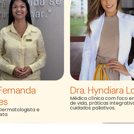
 Fernanda
Dra. Hyndiara L
Médica clínica com foco em
es
de vida, práticas integrativ
cuidados paliativos.
Dermatologista e
ista